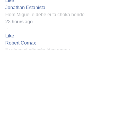
Like
Jonathan Estanista
Hom Miguel e debe ei ta choka hende
23 hours ago
·
Like
Robert Cornax
Er staan studieschulden open :
40 miljoen Ang ooit door NA verstrekt
En 80 miljoen € in NL !
See Translation
21 hours ago
·
Like
Marten Jan Groen
Elders is dat niet anders hoor ... het is 
een beetje schrikken geblazen zelfs !!
See Translation
21 hours ago