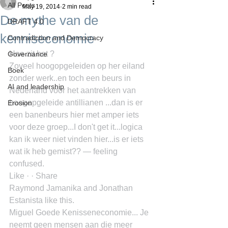
All Posts
May 19, 2014
2 min read
De mythe van de
DRAFT 4.0
kenniseconomie
Contradiction and Democracy
Hoe zit het ?
Governance
Zoveel hoogopgeleiden op her eiland 
Boek
zonder werk..en toch een beurs in 
AI and leadership
Nederland voor het aantrekken van 
hoogopgeleide antillianen ...dan is er 
Erosion
een banenbeurs hier met amper iets 
voor deze groep...I don't get it...logica 
kan ik weer niet vinden hier...is er iets 
wat ik heb gemist?? — feeling 
confused.
Like · · Share
Raymond Jamanika and Jonathan 
Estanista like this.
Miguel Goede Kenisseneconomie... Je 
neemt geen mensen aan die meer 