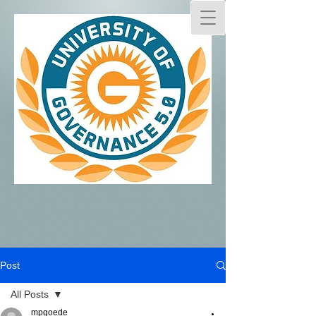
Post
All Posts
mpgoede