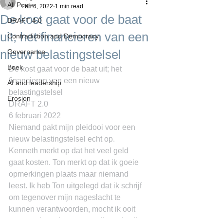
All Posts
Feb 6, 2022
1 min read
De kost gaat voor de baat
DRAFT 4.0
uit; het financieren van een
Contradiction and Democracy
nieuw belastingstelsel
Governance
Boek
De kost gaat voor de baat uit; het 
financieren van een nieuw 
AI and leadership
belastingstelsel
Erosion
DRAFT 2.0
6 februari 2022
Niemand pakt mijn pleidooi voor een 
nieuw belastingstelsel echt op. 
Kenneth merkt op dat het veel geld 
gaat kosten. Ton merkt op dat ik goeie 
opmerkingen plaats maar niemand 
leest. Ik heb Ton uitgelegd dat ik schrijf 
om tegenover mijn nageslacht te 
kunnen verantwoorden, mocht ik ooit 