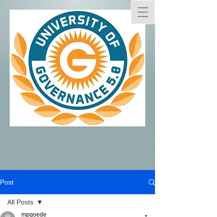
Post
All Posts
mpgoede