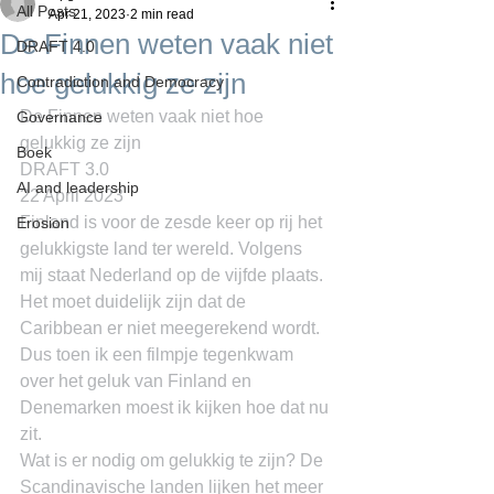
All Posts
Apr 21, 2023
2 min read
De Finnen weten vaak niet
DRAFT 4.0
hoe gelukkig ze zijn
Contradiction and Democracy
De Finnen weten vaak niet hoe 
Governance
gelukkig ze zijn
Boek
DRAFT 3.0
AI and leadership
22 April 2023
Finland is voor de zesde keer op rij het 
Erosion
gelukkigste land ter wereld. Volgens 
mij staat Nederland op de vijfde plaats. 
Het moet duidelijk zijn dat de 
Caribbean er niet meegerekend wordt. 
Dus toen ik een filmpje tegenkwam 
over het geluk van Finland en 
Denemarken moest ik kijken hoe dat nu 
zit.
Wat is er nodig om gelukkig te zijn? De 
Scandinavische landen lijken het meer 