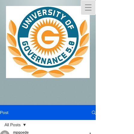
Post
All Posts
mpgoede