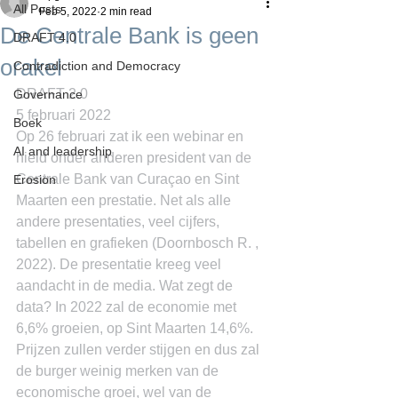
All Posts
Feb 5, 2022
2 min read
De Centrale Bank is geen
DRAFT 4.0
orakel
Contradiction and Democracy
DRAFT 2.0
Governance
5 februari 2022
Boek
Op 26 februari zat ik een webinar en 
AI and leadership
hield onder anderen president van de 
Centrale Bank van Curaçao en Sint 
Erosion
Maarten een prestatie. Net als alle 
andere presentaties, veel cijfers, 
tabellen en grafieken (Doornbosch R. , 
2022). De presentatie kreeg veel 
aandacht in de media. Wat zegt de 
data? In 2022 zal de economie met 
6,6% groeien, op Sint Maarten 14,6%. 
Prijzen zullen verder stijgen en dus zal 
de burger weinig merken van de 
economische groei, wel van de 