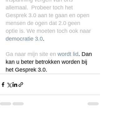
allemaal.  Probeer toch het 
Gesprek 3.0 aan te gaan en open 
mensen de ogen dat 2.0 geen 
optie is. We moeten toch ook naar 
democratie 3.0
.
Ga naar mijn site en 
wordt lid
. Dan 
kan u beter betrokken worden bij 
het Gesprek 3.0.
See All
Recent Posts