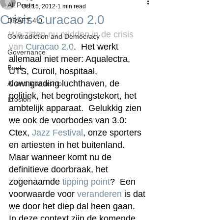
All Posts
Oct 15, 2012
1 min read
Crisis Curacao 2.0
DRAFT 4.0
We zitten nu midden in de crisis 
Contradiction and Democracy
van 
Curacao 2.0
.  Het werkt 
Governance
allemaal niet meer: Aqualectra, 
Boek
UTS, Curoil, hospitaal, 
downgrading luchthaven, de 
AI and leadership
politiek, het begrotingstekort, het 
Erosion
ambtelijk apparaat.  Gelukkig zien 
we ook de voorbodes van 3.0: 
Ctex, 
Jazz Festival
, onze sporters 
en artiesten in het buitenland.  
Maar wanneer komt nu de 
definitieve doorbraak, het 
zogenaamde 
tipping point
?  Een 
voorwaarde voor 
veranderen
 is dat 
we door het diep dal heen gaan.  
In deze context zijn de komende 