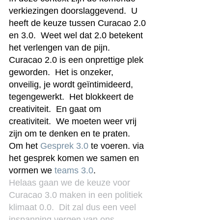
verkiezingen doorslaggevend.  U 
heeft de keuze tussen Curacao 2.0 
en 3.0.  Weet wel dat 2.0 betekent 
het verlengen van de pijn.  
Curacao 2.0 is een onprettige plek 
geworden.  Het is onzeker, 
onveilig, je wordt geïntimideerd, 
tegengewerkt.  Het blokkeert de 
creativiteit.  En gaat om 
creativiteit.  We moeten weer vrij 
zijn om te denken en te praten. 
Om het 
Gesprek 3.0
 te voeren. via 
het gesprek komen we samen en 
vormen we 
teams 3.0
.
Helaas gaan we de keuze voor 
Curacao 3.0 maken in een politiek 
klimaat 0.0.  Dit zal dus een veel 
inspanning vergen van ons 