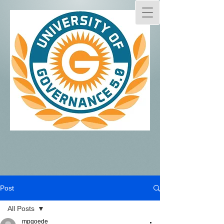
Post
All Posts
mpgoede