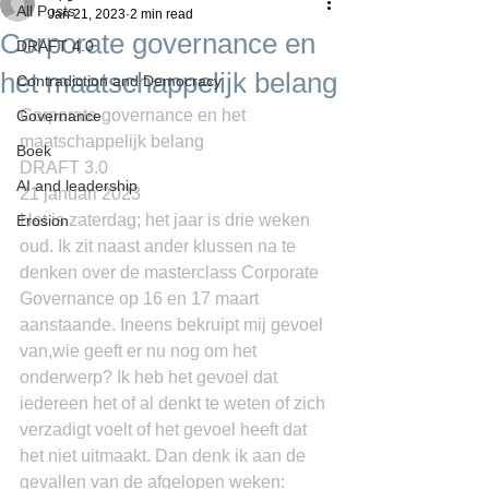
All Posts
Jan 21, 2023
2 min read
Corporate governance en
DRAFT 4.0
het maatschappelijk belang
Contradiction and Democracy
Corporate governance en het 
Governance
maatschappelijk belang
Boek
DRAFT 3.0
AI and leadership
21 januari 2023
Het is zaterdag; het jaar is drie weken 
Erosion
oud. Ik zit naast ander klussen na te 
denken over de masterclass Corporate 
Governance op 16 en 17 maart 
aanstaande. Ineens bekruipt mij gevoel 
van,wie geeft er nu nog om het 
onderwerp? Ik heb het gevoel dat 
iedereen het of al denkt te weten of zich 
verzadigt voelt of het gevoel heeft dat 
het niet uitmaakt. Dan denk ik aan de 
gevallen van de afgelopen weken: 