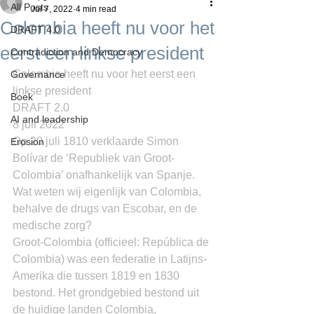
All Posts
Jul 7, 2022
4 min read
Colombia heeft nu voor het
DRAFT 4.0
eerst een linkse president
Contradiction and Democracy
Colombia heeft nu voor het eerst een 
Governance
linkse president
Boek
DRAFT 2.0
AI and leadership
8 juli 2022
Op 20 juli 1810 verklaarde Simon 
Erosion
Bolívar de ‘Republiek van Groot-
Colombia’ onafhankelijk van Spanje. 
Wat weten wij eigenlijk van Colombia, 
behalve de drugs van Escobar, en de 
medische zorg?
Groot-Colombia (officieel: República de 
Colombia) was een federatie in Latijns-
Amerika die tussen 1819 en 1830 
bestond. Het grondgebied bestond uit 
de huidige landen Colombia, 