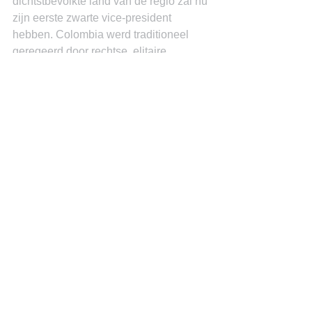
dichtstbevolkte land van de regio zal nu 
zijn eerste zwarte vice-president 
hebben. Colombia werd traditioneel 
geregeerd door rechtse, elitaire 
partijen. Petro won omdat kiezers, 
vooral die in de grootste steden van 
Colombia, de corruptie, armoede, 
ongelijkheid en geweld (allemaal 
verergerd door Covid) moe waren.
Petro, die eerder de burgemeester van 
Bogotá was, voerde campagne om 
sociale programma’s uit te breiden, de 
rijken te belasten en af te stappen van 
een economie die afhankelijk is van 
fossiele brandstoffen. Hij voerde aan 
dat Colombia sinds het verlaten van 
een op koffie gebaseerde economie 30 
jaar geleden te afhankelijk is geworden 
van de export van olie, kolen en 