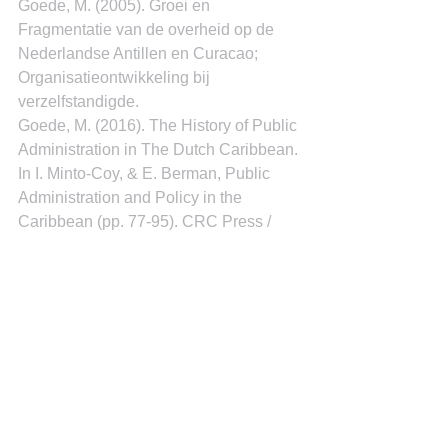
Goede, M. (2005). Groei en 
Fragmentatie van de overheid op de 
Nederlandse Antillen en Curacao; 
Organisatieontwikkeling bij 
verzelfstandigde.
Goede, M. (2016). The History of Public 
Administration in The Dutch Caribbean. 
In I. Minto-Coy, & E. Berman, Public 
Administration and Policy in the 
Caribbean (pp. 77-95). CRC Press / 
Taylor & Francis Group.
Wet Coho rammelt. (2022, maart 25). p. 
2.
Wet Coho te vrijblijvend; Ys: Financieel 
commitment Nederland hard maken. 
(2022, maart 26). p. 1.
Dr. Miguel Goede