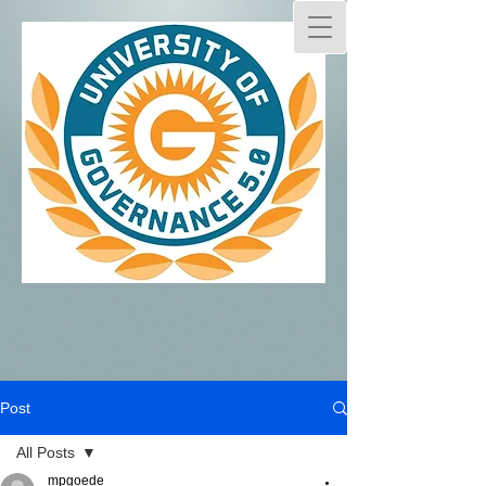
Post
All Posts
mpgoede