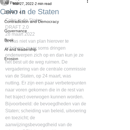
All Posts
Mar 27, 2022
2 min read
Coho in de Staten
DRAFT 4.0
Coho in de Staten
Contradiction and Democracy
DRAFT 2.0
Governance
28 maart 2022
Boek
Ik was niet van plan hierover te 
schrijven, maar soms dringen 
AI and leadership
onderwerpen zich op en dan kun je ze 
Erosion
het best uit de weg ruimen. De 
vergadering van de centrale commissie 
van de Staten, op 24 maart, was 
nutting. Er zijn een paar verbeterpunten 
naar voren gekomen die in de rest van 
het traject overwogen kunnen worden. 
Bijvoorbeeld: de bevoegdheden van de 
Staten; scheiding van beleid, uitvoering 
en toezicht; de 
aanwijzingsbevoegdheid van de 