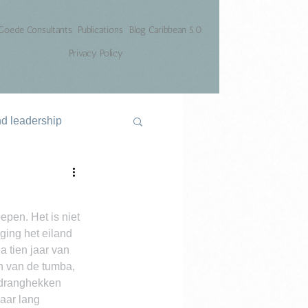
Goede Consultants
Publications
Blog Caribbean 5.0
Privacy Policy
nd leadership
epen. Het is niet 
ging het eiland 
a tien jaar van 
n van de tumba, 
 dranghekken 
aar lang 