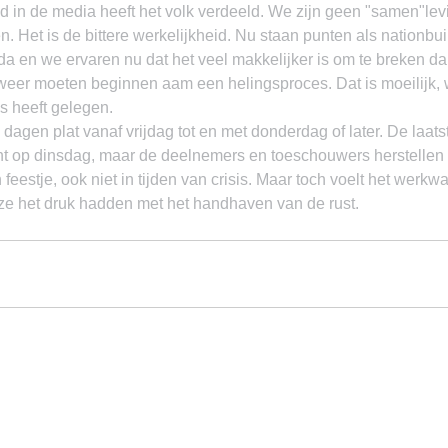
ld in de media heeft het volk verdeeld. We zijn geen "samen"le
 Het is de bittere werkelijkheid. Nu staan punten als nationbuil
a en we ervaren nu dat het veel makkelijker is om te breken d
eer moeten beginnen aam een helingsproces. Dat is moeilijk,
ns heeft gelegen.
 dagen plat vanaf vrijdag tot en met donderdag of later. De laats
t op dinsdag, maar de deelnemers en toeschouwers herstellen zi
 feestje, ook niet in tijden van crisis. Maar toch voelt het werkw
t ze het druk hadden met het handhaven van de rust.