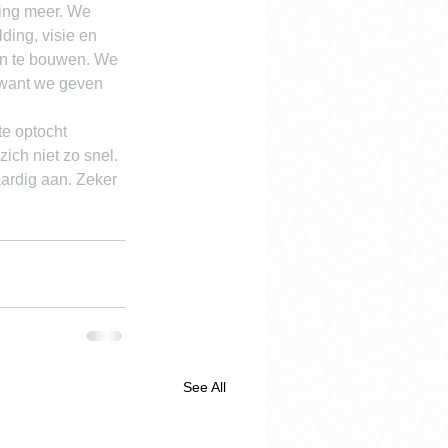
ving meer. We 
ding, visie en 
an te bouwen. We 
 want we geven 
te optocht 
ch niet zo snel. 
aardig aan. Zeker 
See All