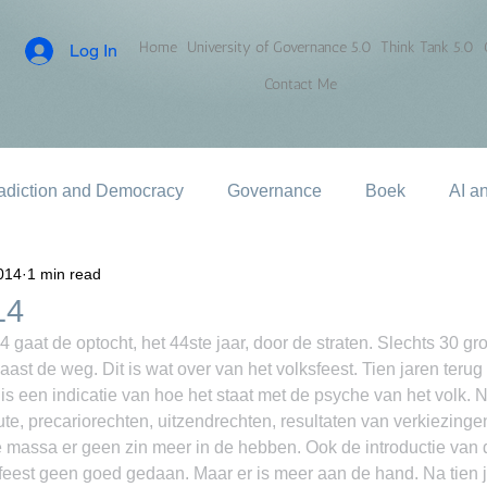
Home
University of Governance 5.0
Think Tank 5.0
Log In
Contact Me
adiction and Democracy
Governance
Boek
AI a
014
1 min read
14
gaat de optocht, het 44ste jaar, door de straten. Slechts 30 gro
aast de weg. Dit is wat over van het volksfeest. Tien jaren terug 
is een indicatie van hoe het staat met de psyche van het volk. N
te, precariorechten, uitzendrechten, resultaten van verkiezinge
de massa er geen zin meer in de hebben. Ook de introductie van
feest geen goed gedaan. Maar er is meer aan de hand. Na tien j