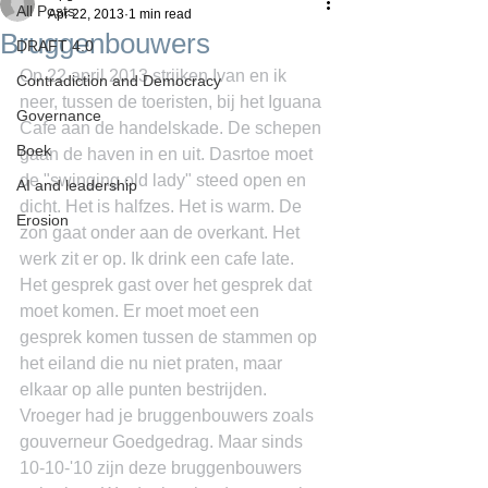
All Posts
Apr 22, 2013
1 min read
Bruggenbouwers
DRAFT 4.0
Op 22 april 2013 strijken Ivan en ik 
Contradiction and Democracy
neer, tussen de toeristen, bij het Iguana 
Governance
Cafe aan de handelskade. De schepen 
Boek
gaan de haven in en uit. Dasrtoe moet 
de "swinging old lady" steed open en 
AI and leadership
dicht. Het is halfzes. Het is warm. De 
Erosion
zon gaat onder aan de overkant. Het 
werk zit er op. Ik drink een cafe late. 
Het gesprek gast over het gesprek dat 
moet komen. Er moet moet een 
gesprek komen tussen de stammen op 
het eiland die nu niet praten, maar 
elkaar op alle punten bestrijden. 
Vroeger had je bruggenbouwers zoals 
gouverneur Goedgedrag. Maar sinds 
10-10-'10 zijn deze bruggenbouwers 