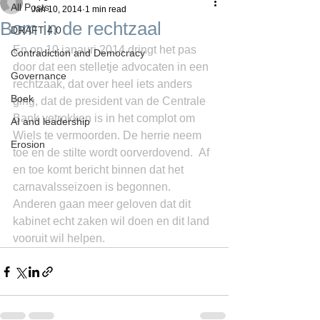
All Posts
Jan 10, 2014
1 min read
Bom in de rechtzaal
DRAFT 4.0
En op 10 janauri 2014 dringt het pas 
Contradiction and Democracy
door dat een stelletje advocaten in een 
Governance
rechtzaak, dat over heel iets anders 
Boek
ging, dat de president van de Centrale 
Bank vetrokken is in het complot om 
AI and leadership
Wiels te vermoorden. De herrie neem 
Erosion
toe en de stilte wordt oorverdovend.  Af 
en toe komt bericht binnen dat het 
carnavalsseizoen is begonnen.
Anderen gaan meer geloven dat dit 
kabinet echt zaken wil doen en dit land 
vooruit wil helpen.