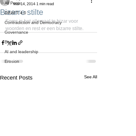
All Posts
Mar 14, 2014
1 min read
Bizarre stilte
DRAFT 4.0
Soms is het allemaal te bizar voor 
Contradiction and Democracy
woorden en rest er een bizarre stilte.
Governance
Boek
AI and leadership
Erosion
See All
Recent Posts