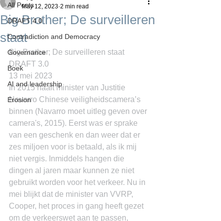
All Posts
May 12, 2023
2 min read
Big Brother; De surveilleren
DRAFT 4.0
staat
Contradiction and Democracy
Big Brother; De surveilleren staat
Governance
DRAFT 3.0
Boek
13 mei 2023
AI and leadership
In 2015 haalt minister van Justitie 
Navarro Chinese veiligheidscamera’s 
Erosion
binnen (Navarro moet uitleg geven over 
camera's, 2015). Eerst was er sprake 
van een geschenk en dan weer dat er 
zes miljoen voor is betaald, als ik mij 
niet vergis. Inmiddels hangen die 
dingen al jaren maar kunnen ze niet 
gebruikt worden voor het verkeer. Nu in 
mei blijkt dat de minister van VVRP, 
Cooper, het proces in gang heeft gezet 
om de verkeerswet aan te passen, 