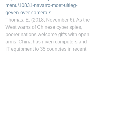
menu/10831-navarro-moet-uitleg-
geven-over-camera-s
Thomas, E. (2018, November 6). As the 
West warns of Chinese cyber spies, 
poorer nations welcome gifts with open 
arms; China has given computers and 
IT equipment to 35 countries in recent 
years. Sometimes it might be better for 
nations to refuse the offers. Opgehaald 
van www.wired.co.uk: 
https://www.wired.co.uk/article/china-
hacking-cyber-spies-espionage
Miguel Goede