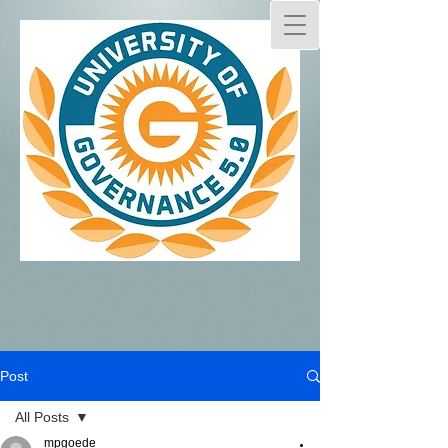
Post
All Posts
mpgoede