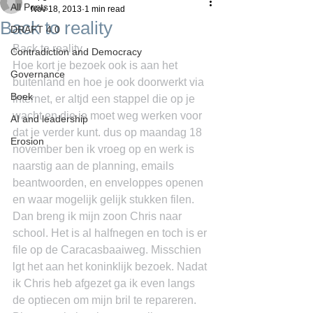
All Posts
Nov 18, 2013
1 min read
Back to reality
DRAFT 4.0
Back to reality
Contradiction and Democracy
Hoe kort je bezoek ook is aan het 
Governance
buitenland en hoe je ook doorwerkt via 
Boek
internet, er altjd een stappel die op je 
wacht en die je moet weg werken voor 
AI and leadership
dat je verder kunt. dus op maandag 18 
Erosion
november ben ik vroeg op en werk is 
naarstig aan de planning, emails 
beantwoorden, en enveloppes openen 
en waar mogelijk gelijk stukken filen. 
Dan breng ik mijn zoon Chris naar 
school. Het is al halfnegen en toch is er 
file op de Caracasbaaiweg. Misschien 
lgt het aan het koninklijk bezoek. Nadat 
ik Chris heb afgezet ga ik even langs 
de optiecen om mijn bril te repareren. 