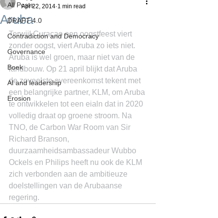
All Posts
Apr 22, 2014
1 min read
Aruba
DRAFT 4.0
Terwijl Curacao een oogstfeest viert 
Contradiction and Democracy
zonder oogst, viert Aruba zo iets niet. 
Governance
Aruba is wel groen, maar niet van de 
Boek
landbouw. Op 21 april blijkt dat Aruba 
de zoveelste overeenkomst tekent met 
AI and leadership
een belangrijke partner, KLM, om Aruba 
Erosion
te ontwikkelen tot een eialn dat in 2020 
volledig draat op groene stroom. Na 
TNO, de Carbon War Room van Sir 
Richard Branson, 
duurzaamheidsambassadeur Wubbo 
Ockels en Philips heeft nu ook de KLM 
zich verbonden aan de ambitieuze 
doelstellingen van de Arubaanse 
regering.