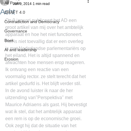
All Posts
Jan 9, 2014
1 min read
Acht
DRAFT 4.0
Op 9 januari publiceert het AD een 
Contradiction and Democracy
groot artikel van mij over het ambtelijk 
Governance
apparaat en hoe het niet functioneert. 
Boek
Het is niet toevallig dat er een overleg 
is met Nederlandse parlementariërs op 
AI and leadership
het eiland. Het is altijd spannend en 
Erosion
afwachten hoe mensen erop reageren. 
Ik ontvang een reactie van een 
voormalig rector. ze stelt terecht dat het 
artikel gedurfd is. Het blijft verder stil.
In de avond luister ik naar de her 
uitzending van"Perspektiva" met 
Maurice Adriaens als gast. Hij bevestigt 
wat ik stel, dat het ambtelijk apparaat 
een rem is op de economische groei. 
Ook zegt hij dat de situatie van het 