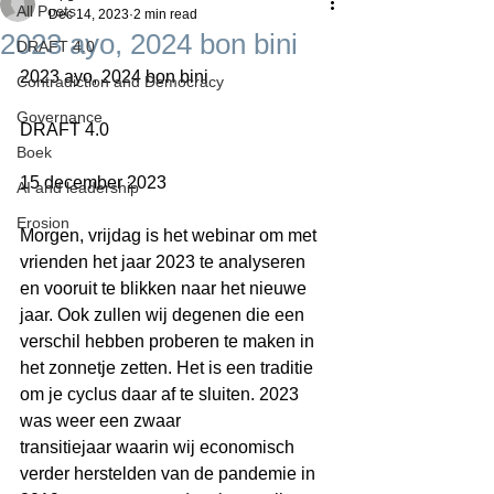
All Posts
Dec 14, 2023
2 min read
2023 ayo, 2024 bon bini
DRAFT 4.0
2023 ayo, 2024 bon bini
Contradiction and Democracy
Governance
DRAFT 4.0
Boek
15 december 2023
AI and leadership
Erosion
Morgen, vrijdag is het webinar om met 
vrienden het jaar 2023 te analyseren 
en vooruit te blikken naar het nieuwe 
jaar. Ook zullen wij degenen die een 
verschil hebben proberen te maken in 
het zonnetje zetten. Het is een traditie 
om je cyclus daar af te sluiten. 2023 
was weer een zwaar 
transitiejaar waarin wij economisch 
verder herstelden van de pandemie in 