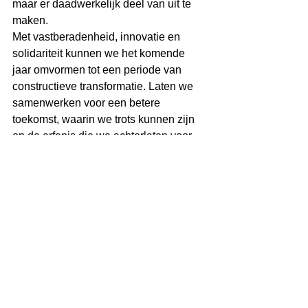
maar er daadwerkelijk deel van uit te 
maken.
Met vastberadenheid, innovatie en 
solidariteit kunnen we het komende 
jaar omvormen tot een periode van 
constructieve transformatie. Laten we 
samenwerken voor een betere 
toekomst, waarin we trots kunnen zijn 
op de erfenis die we achterlaten voor 
de generaties die komen.
https://www.universityofgovernance.com
/webinar
Miguel Goede