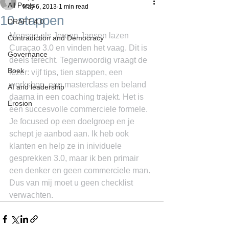
All Posts
May 6, 2013
1 min read
10 stappen
DRAFT 4.0
Mensen als Jeroen Jansen lazen 
Contradiction and Democracy
Curaçao 3.0 en vinden het vaag. Dit is 
Governance
deels terecht. Tegenwoordig vraagt de 
Boek
lezer: vijf tips, tien stappen, een 
workshop, een masterclass en beland 
AI and leadership
daarna in een coaching trajekt. Het is 
Erosion
een succesvolle commerciele formele. 
Je focused op een doelgroep en je 
schept je aanbod aan. Ik heb ook 
klanten en help ze in inividuele 
gesprekken 3.0, maar ik ben primair 
een denker en geen commerciele man. 
Dus van mij moet u geen checklist 
verwachten.