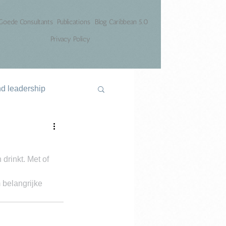
Goede Consultants
Publications
Blog Caribbean 5.0
Privacy Policy
nd leadership
drinkt. Met of 
 belangrijke 