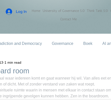
Home
University of Governance 5.0
Think Tank 5.0
Log In
Contact Me
adiction and Democracy
Governance
Boek
AI a
013
1 min read
oard room
l waar iedereen komt en gaat wanneer hij wil. Van alles eet en 
 of dicht. Met of zonder verstand van zaken wat roept.
rituele ruimte waarin in mensen met elkaar in contact staan om
e ingrijpende gevolgen kunnen hebben. Zen in the boardroom.