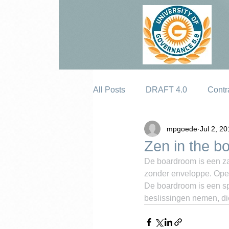
All Posts
DRAFT 4.0
Contr
mpgoede
Jul 2, 2
Erosion
Zen in the b
De boardroom is een zaa
zonder enveloppe. Open
De boardroom is een spi
beslissingen nemen, di