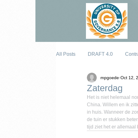
All Posts
DRAFT 4.0
Contr
mpgoede
Oct 12, 
Erosion
Zaterdag
Het is niet helemaal nor
China. Willem en ik zit
in huis. Wanneer de zon
de tuin er stukken beter
tijd ziet het er allemaa