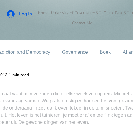
Home
University of Governance 5.0
Think Tank 5.0
Log In
Contact Me
adiction and Democracy
Governance
Boek
AI a
2013
1 min read
maal want mijn vrienden die er elke week zijn op reis. Michiel zi
ten vandaag samen. We praten rustig en houden het voor gezien 
 de ondergang in zet, ga ik even tekeer in de tuin: snoeien. Twee
 uit. Het leven is net tuinieren, je moet er af en toe flink tegen 
l beter uit. De gewone dingen van het leven.