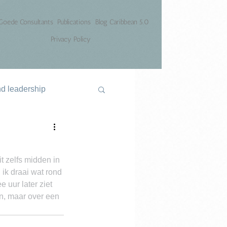
Goede Consultants
Publications
Blog Caribbean 5.0
Privacy Policy
nd leadership
t zelfs midden in 
ik draai wat rond 
 uur later ziet 
aan, maar over een 