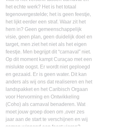
het echte werk? Het is het totaal 
tegenovergestelde; het is geen feestje, 
het lijkt eerder een straf. Waar zit het 
hem in? Geen gemeenschappelijk 
visie, geen plan, geen duidelijk doel en 
target, men ziet het niet als het eigen 
feestje. Men begrijpt dit “carnaval” niet.
Op dit moment kampt Curaçao met een 
mislukte oogst. Er wordt niet geploegd 
en gezaaid. Er is geen water. Dit kan 
anders als wij ons dat realiseren en het 
landspakket en het Caribisch Orgaan 
voor Hervorming en Ontwikkeling 
(Coho) als carnaval benaderen. Wat 
moet jouw groep doen om ,over zes 
jaar aan de start te verschijnen en wij 
samen winnend een feest vieren? 
Have fun!