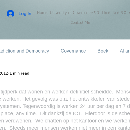
Home
University of Governance 5.0
Think Tank 5.0
Log In
Contact Me
adiction and Democracy
Governance
Boek
AI a
2012
1 min read
le tijdperk dat wonen en werken definitief scheidde.  Men
e werken. Het gevolg was o.a. het ontwikkelen van stede
systemen. Tegenwoordig is werken 24 uur per dag en 7 d
place, any time.  Dit dankzij de ICT.  Hierdoor is de sche
en verdwenen.  We chatten op het kantoor en we werken 
len.  Steeds meer mensen werken niet meer in een kanto