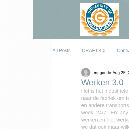
All Posts
DRAFT 4.0
Contr
mpgoede
Aug 25, 
Erosion
Werken 3.0
Het is het industrie
naar de fabriek om t
en andere transport
week, 24/7.  En: any 
werken en niet werk
we dat ook maar wil