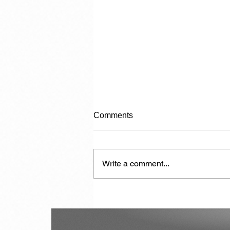
Comments
Write a comment...
My Role Is Now Played Out