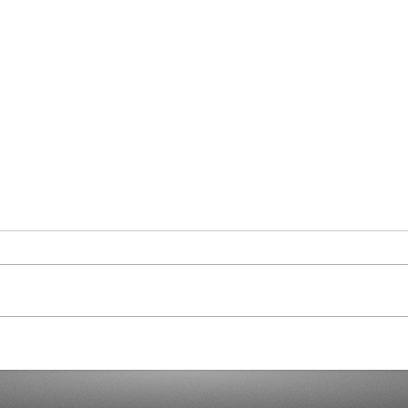
Carrying Capacity
Anot
the 