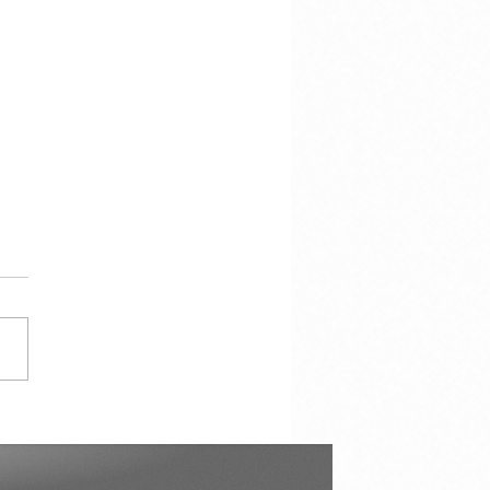
her 7,000 Hotel Rooms in
Next Two Years