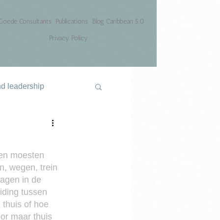
Goede Consultants
Publications
Blog Caribbean 5.0
Privacy Policy
nd leadership
sen moesten 
n, wegen, trein 
agen in de 
iding tussen 
thuis of hoe 
or maar thuis 