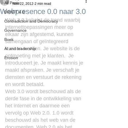
All Posts
Nov 22, 2012
2 min read
Webpresence 0.0 naar 3.0
DRAFT 4.0
Web 3.0 behelst de trend waarbij 
Contradiction and Democracy
internettoepassingen meer op 
Governance
elkaar zijn afgestemd, kunnen 
Boek
samengaan of geïntegreerd 
kunnen worden. Je website is de 
AI and leadership
ontmoeting met je klanten.  Je 
Erosion
introduceert je. Je maakt kennis je 
maakt afspraken. Je verschaft je 
diensten en verstuurt de rekening 
en wordt betaald.
Web 3.0 wordt beschouwd als de 
derde fase in de ontwikkeling van 
het internet en daarmee een 
vervolg op Web 2.0. 1.0 wordt 
beschouwd als het web van de 
documenten. Web 2.0 als het 