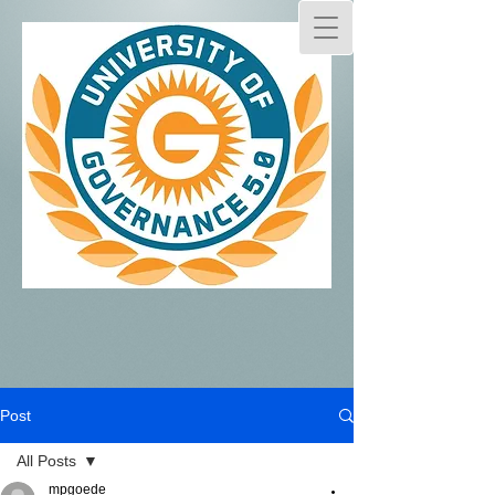
Post
All Posts
mpgoede