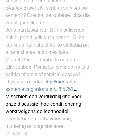
servisio no mester di fiansa.
Stanley Brown: Ki sorto di servisio bo 
kemen?? Drecha tire.koriente, pipa dia 
wa Miguel Goede
Jonathan Estanista: Bs tin sufisiente 
trùk di pan di ydk ku ta bende.. Si bo 
kuminda na malu òf bo no strategia pa 
atrahe kliente ta bo mes falta...
Miguel Goede: Tambe ta un berdat...
Elly Joubert: Por ta su kuminda no ta di 
kalidat of preis of servisio desaya?
Ulysses Locadia: 
http://mens-en-
samenleving.infonu.nl/.../85751
.... 
Misschien een verduidelijking voor 
onze discussie ,hoe conditionering 
werkt volgens de leertheorie!
Leertheorieën: behaviourisme, 
modeling en cognitief leren
MENS-EN-