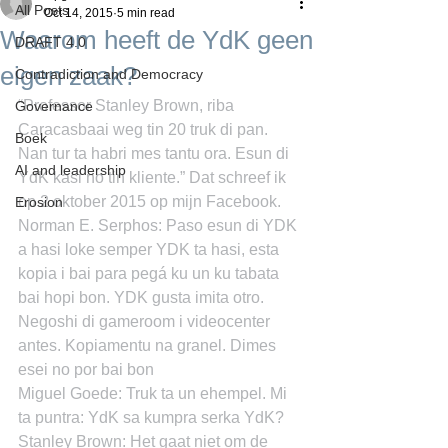
All Posts
Oct 14, 2015
5 min read
Waarom heeft de YdK geen
DRAFT 4.0
eigen zaak?
Contradiction and Democracy
“Professor Stanley Brown, riba 
Governance
Caracasbaai weg tin 20 truk di pan. 
Boek
Nan tur ta habri mes tantu ora. Esun di 
AI and leadership
YdK kasi no tin kliente.” Dat schreef ik 
op 2 oktober 2015 op mijn Facebook.
Erosion
Norman E. Serphos: Paso esun di YDK 
a hasi loke semper YDK ta hasi, esta 
kopia i bai para pegá ku un ku tabata 
bai hopi bon. YDK gusta imita otro. 
Negoshi di gameroom i videocenter 
antes. Kopiamentu na granel. Dimes 
esei no por bai bon
Miguel Goede: Truk ta un ehempel. Mi 
ta puntra: YdK sa kumpra serka YdK?
Stanley Brown: Het gaat niet om de 