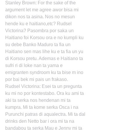
Stanley Brown: For the sake of the 
argument let me agree awor bisa mi 
dikon nos ta asina. Nos no mesun 
hende ku e haitiano,etc? Rudsel 
Victorina? Pasombra por saka un 
Haitiano foi Korsou ora e no kumpli ku 
su debe Banko Maduro ta fia un 
Haitiano sen mas lihe ku e ta fia un yu 
di Korsou pretu. Ademas e Haitiano ta 
sufri ri di loke nan ta yama e 
emigranten syndroom ku ta bise m ino 
por bai bek mi pais un frakaso.
Rudsel Victorina: Esei ta un pregunta 
ku mi no por kontestabo. Ora ku ami ta 
aki ta serka nos hendenan mi ta 
kumpra. Mi ta kome serka Osca i na 
Purunchi patras di aqualectra. Mi ta dal 
drinks den Netto bar i ora mi ta na 
bandabou ta serka Mau e Jenny mi ta 