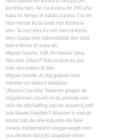
lanta katibunan kontra di otro pa por 
kontrola nan. Aki na korsou tin 200 aña 
kaba ku tempu di katibu a pasa. I no tin 
niun hende ku ta lanta nos kontra si 
otro. Ta nos mes ku nos mes ta kome 
otro i karga otro nationalidad den laira 
den e forma di anda aki.
Miguel Goede: YdK tin masha rabia 
riba otro. Dikon? Nan ta kere ku por 
subi riba kabes di otro.
Miguel Goede: Al dat geklets over 
mindset en video's bekijken.
Ulysses Locadia: Waarom gingen de 
vrijgekomen slaven in de periode van 
vóór de afschaffing van de slavernij zelf 
ook slaven houden? Waarom is met de 
komst van de olie-industrie de hele 
zwarte middenstand weggevaagd men 
zou denken dat juist daardoor meer 