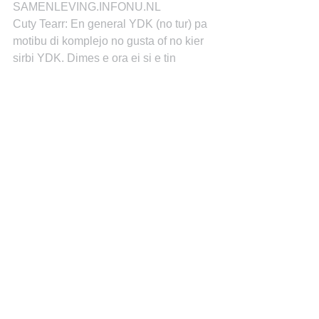
SAMENLEVING.INFONU.NL
Cuty Tearr: En general YDK (no tur) pa 
motibu di komplejo no gusta of no kier 
sirbi YDK. Dimes e ora ei si e tin 
negoshi e no por drei bon paso niun 
YDK no ta kumpra serka dje.
Renard Hurtado: E problema aki na 
korsow ta ku hopi hende tin bergeensa, 
of miho bisa hopi hende ta wori kiko 
hende ta pensa di nan of kon hende ta 
wak nan. Si un YDK mester kana di 
punta A pa jeha punto B, e ta 
simplemente kana pa e jega pa kaba, 
pero e tin ku " stel" pe kana jega. Mi ta 
korda dia mi a kaba mi bul di Bsc, tur 
hende tabata bisami , kiermen awor bo 
ta bai kumisa tra ! Mi di ku nan kiermen 
lokwal mi ta hasiendo no ta trabow anto 
? Misiko, ingeniero di zonido no ta 