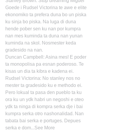
Stanley Brown: Stop dreaming Miguel 
Goede i Rudsel Victorina te awe e elite 
ekonomiko ta prefera duna bo un piska 
ku sinja bo piska. Na luga di duna 
hende pober sen ku nan por kumpra 
nan mes kuminda ta duna nan yunan 
kuminda na skol. Nosmester keda 
gradesido na nan.
Duncan Campbell: Asina mes! E poder 
ta monopolisa pa esnan poderoso. Te 
kisas un dia ta kibra e kadena ei.
Rudsel Victorina: No stanley nos no 
mester ta gradesido ku e methodo ei. 
Pero lokual ta pasa den pueblo ta ku 
ora ku un ydk habri un negoshi e oteo 
ydk ta ninga di kompra serka dje i bai 
kumpra serka otro nashonalidad. Nan 
tabata bai serka e portuges. Depues 
serka e dom...See More