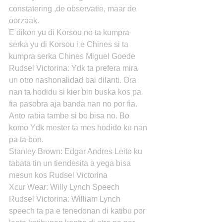
constatering ,de observatie, maar de 
oorzaak.
E dikon yu di Korsou no ta kumpra 
serka yu di Korsou i e Chines si ta 
kumpra serka Chines Miguel Goede
Rudsel Victorina: Ydk ta prefera mira 
un otro nashonalidad bai dilanti. Ora 
nan ta hodidu si kier bin buska kos pa 
fia pasobra aja banda nan no por fia. 
Anto rabia tambe si bo bisa no. Bo 
komo Ydk mester ta mes hodido ku nan 
pa ta bon.
Stanley Brown: Edgar Andres Leito ku 
tabata tin un tiendesita a yega bisa 
mesun kos Rudsel Victorina
Xcur Wear: Willy Lynch Speech
Rudsel Victorina: William Lynch 
speech ta pa e tenedonan di katibu por 