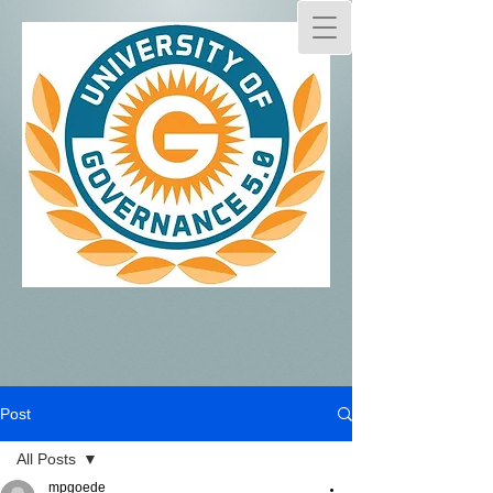
Post
All Posts
mpgoede