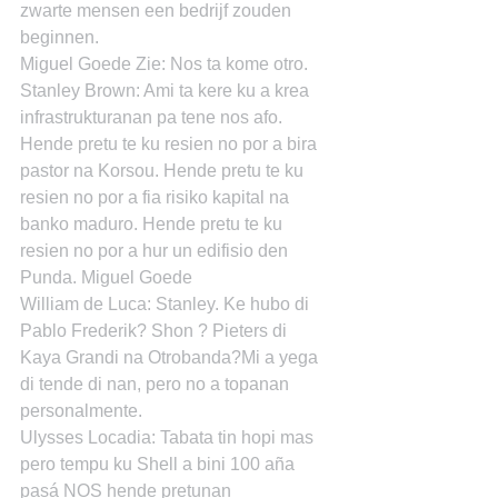
zwarte mensen een bedrijf zouden 
beginnen.
Miguel Goede Zie: Nos ta kome otro.
Stanley Brown: Ami ta kere ku a krea 
infrastrukturanan pa tene nos afo. 
Hende pretu te ku resien no por a bira 
pastor na Korsou. Hende pretu te ku 
resien no por a fia risiko kapital na 
banko maduro. Hende pretu te ku 
resien no por a hur un edifisio den 
Punda. Miguel Goede
William de Luca: Stanley. Ke hubo di 
Pablo Frederik? Shon ? Pieters di 
Kaya Grandi na Otrobanda?Mi a yega 
di tende di nan, pero no a topanan 
personalmente.
Ulysses Locadia: Tabata tin hopi mas 
pero tempu ku Shell a bini 100 aña 
pasá NOS hende pretunan 