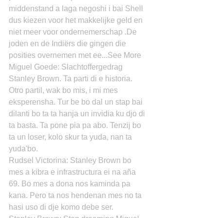
middenstand a laga negoshi i bai Shell 
dus kiezen voor het makkelijke geld en 
niet meer voor ondernemerschap .De 
joden en de Indiërs die gingen die 
posities overnemen met ee...See More
Miguel Goede: Slachtoffergedrag 
Stanley Brown. Ta parti di e historia. 
Otro partil, wak bo mis, i mi mes 
eksperensha. Tur be bo dal un stap bai 
dilanti bo ta ta hanja un invidia ku djo di 
ta basta. Ta pone pia pa abo. Tenzij bo 
ta un loser, kolo skur ta yuda, nan ta 
yuda'bo.
Rudsel Victorina: Stanley Brown bo 
mes a kibra e infrastructura ei na aña 
69. Bo mes a dona nos kaminda pa 
kana. Pero ta nos hendenan mes no ta 
hasi uso di dje komo debe ser.