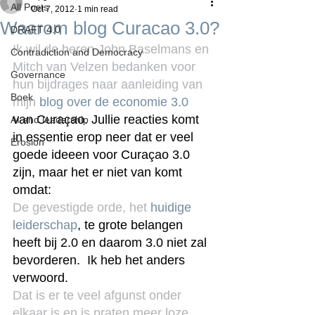
All Posts
Oct 7, 2012
1 min read
Waarom blog Curacao 3.0?
DRAFT 4.0
Ik wil de heren John Baselmans en 
Contradiction and Democracy
Mitch van Velzen bedanken voor 
Governance
hun bijdrages naar aanleiding van 
Boek
mijn 
blog over de economie 3.0
van Curaçao. Jullie reacties komt 
AI and leadership
in essentie erop neer dat er veel 
Erosion
goede ideeen voor Curaçao 3.0 
zijn, maar het er niet van komt 
omdat:
De gevestigde orde, het 
huidige 
leiderschap
, te grote belangen 
heeft bij 2.0 en daarom 3.0 niet zal 
bevorderen.  Ik heb het anders 
verwoord.
Dat is er te veel afgunst onder 
elkaar is en is praten meer loze 