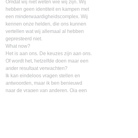
Omdat wij niet weten wie wij zijn. Wij 
hebben geen identiteit en kampen met 
een minderwaardigheidscomplex. Wij 
kennen onze helden, die ons kunnen 
vertellen wat wij allemaal al hebben 
gepresteerd niet.
What now?
Het is aan ons. De keuzes zijn aan ons. 
Of wordt het, hetzelfde doen maar een 
ander resultaat verwachten?
Ik kan eindeloos vragen stellen en 
antwoorden, maar ik ben benieuwd 
naar de vragen van anderen. Oja een 
laatste vraag: wie zijn er schuldig? Mij 
boeit deze vraag niet. Het is wel 
relevant, want dan weten wij wie niet 
meer op die manier ingezet moet 
worden. Het is eigenlijk onderdeel van 
het antwoord op de vraag, wat moeten 