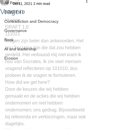
All Posts
Oct 11, 2021
2 min read
Vragen
DRAFT 4.0
Vragen
Contradiction and Democracy
DRAFT 1.0
Governance
111021
Boek
Vragen zijn beter dan antwoorden. Het 
zou Socrates zijn die dat zou hebben 
AI and leadership
gesteld. Het verbaasd mij niet want ik 
Erosion
hou van Socrates. Ik zie veel mensen 
vragend reflecteren op 101010, dus 
probeer ik de vragen te formuleren.
How did we get here?
Door de keuzes die wij hebben 
gemaakt en de acties die wij hebben 
ondernomen en niet hebben 
ondernomen; ons gedrag. Bijvoorbeeld 
bij referenda en verkiezingen, maar ook 
dagelijks.