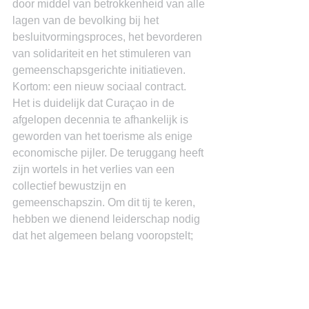
door middel van betrokkenheid van alle 
lagen van de bevolking bij het 
besluitvormingsproces, het bevorderen 
van solidariteit en het stimuleren van 
gemeenschapsgerichte initiatieven. 
Kortom: een nieuw sociaal contract.
Het is duidelijk dat Curaçao in de 
afgelopen decennia te afhankelijk is 
geworden van het toerisme als enige 
economische pijler. De teruggang heeft 
zijn wortels in het verlies van een 
collectief bewustzijn en 
gemeenschapszin. Om dit tij te keren, 
hebben we dienend leiderschap nodig 
dat het algemeen belang vooropstelt; 
een nieuw sociaal contract. Het herstel 
van een diverse economie en het 
bevorderen van een gevoel van 
saamhorigheid en verantwoordelijkheid 