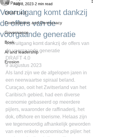
All Posts
Aug 8, 2023
2 min read
Vooruitgang komt dankzij
DRAFT 4.0
de offers van de
Contradiction and Democracy
voorgaande generatie
Governance
Boek
Vooruitgang komt dankzij de offers van 
de voorgaande generatie
AI and leadership
DRAFT 4.0
Erosion
9 augustus 2023
Als land zijn we de afgelopen jaren in 
een neerwaartse spiraal beland. 
Curaçao, ooit het Zwitserland van het 
Caribisch gebied, had een diverse 
economie gebaseerd op meerdere 
pijlers, waaronder de raffinaderij, het 
dok, offshore en toerisme. Helaas zijn 
we tegenwoordig afhankelijk geworden 
van een enkele economische pijler: het 