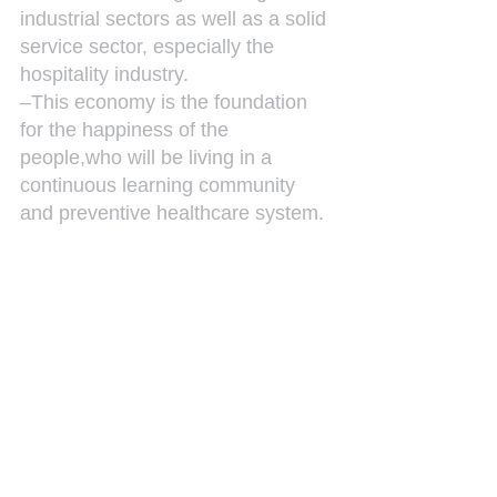
industrial sectors as well as a solid 
service sector, especially the 
hospitality industry.
–This economy is the foundation 
for the happiness of the 
people,who will be living in a 
continuous learning community 
and preventive healthcare system.
We kunnen ook zeggen: Curaçao 
3.0 is de Singapore van het 
Caribisch gebied.
Deze visie moet uitgewerkt worden 
voor de volgende deelgebieden:
Justitie
Financiën
Algemene Zaken
Gezondheid, Milieu & Natuur
Economische Ontwikkeling