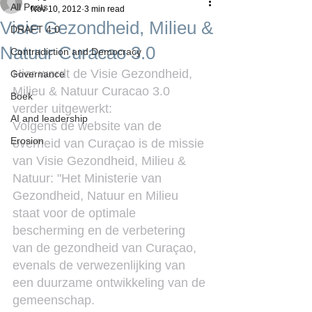
All Posts
Nov 10, 2012
3 min read
Visie Gezondheid, Milieu &
DRAFT 4.0
Natuur Curacao 3.0
Contradiction and Democracy
Hier wordt de Visie Gezondheid, 
Governance
Milieu & Natuur Curacao 3.0 
Boek
verder uitgewerkt:
AI and leadership
Volgens de website van de 
Erosion
overheid van Curaçao is de missie 
van Visie Gezondheid, Milieu & 
Natuur: "Het Ministerie van 
Gezondheid, Natuur en Milieu 
staat voor de optimale 
bescherming en de verbetering 
van de gezondheid van Curaçao, 
evenals de verwezenlijking van 
een duurzame ontwikkeling van de 
gemeenschap.