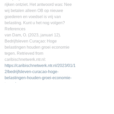
rijken ontziet. Het antwoord was: Nee 
wij betalen alleen OB op nieuwe 
goederen en voedsel is vrij van 
belasting. Kunt u het nog volgen?
References
van Dam, O. (2023, januari 12). 
Bedrijfsleven Curaçao: Hoge 
belastingen houden groei economie 
tegen. Retrieved from 
caribischnetwerk.ntr.nl: 
https://caribischnetwerk.ntr.nl/2023/01/1
2/bedrijfsleven-curacao-hoge-
belastingen-houden-groei-economie-
tegen/
Yaffee. (2023, January 13). Rep. Barry 
Moore: Fair Tax is ‘gold standard’ for 
tax law. Retrieved from 
yellowhammernews.com: 