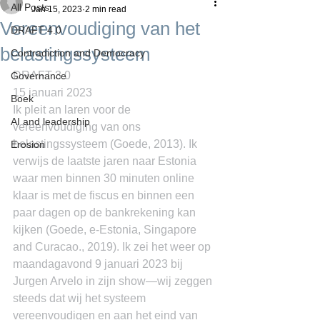
All Posts
Jan 15, 2023
2 min read
Vereenvoudiging van het
DRAFT 4.0
belastingssysteem
Contradiction and Democracy
DRAFT 3.0
Governance
15 januari 2023
Boek
Ik pleit an laren voor de 
AI and leadership
vereenvoudiging van ons 
belastingssysteem (Goede, 2013). Ik 
Erosion
verwijs de laatste jaren naar Estonia 
waar men binnen 30 minuten online 
klaar is met de fiscus en binnen een 
paar dagen op de bankrekening kan 
kijken (Goede, e-Estonia, Singapore 
and Curacao., 2019). Ik zei het weer op 
maandagavond 9 januari 2023 bij 
Jurgen Arvelo in zijn show―wij zeggen 
steeds dat wij het systeem 
vereenvoudigen en aan het eind van 