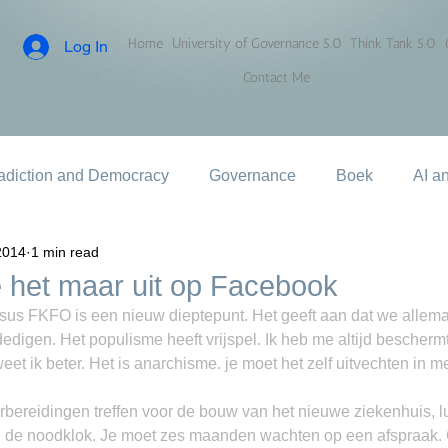
Home
University of Governance 5.0
Think Tank 5.0
Log In
Contact Me
adiction and Democracy
Governance
Boek
AI a
2014
1 min read
ie het maar uit op Facebook
us FKFO is een nieuw dieptepunt. Het geeft aan dat we allemaal
dedigen. Het populisme heeft vrijspel. Ik heb me altijd besche
et ik beter. Het is anarchisme. je moet het zelf uitvechten in m
rbereidingen treffen voor de bouw van het nieuwe ziekenhuis, l
d de noodklok. Je moet zes maanden wachten op een afspraak.