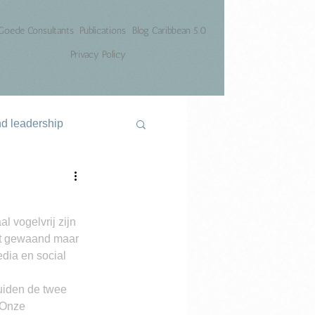
Goede Consultants
Publications
Blog Caribbean 5.0
Privacy Policy
nd leadership
 vogelvrij zijn 
rmt gewaand maar 
edia en social 
uiden de twee 
 Onze 