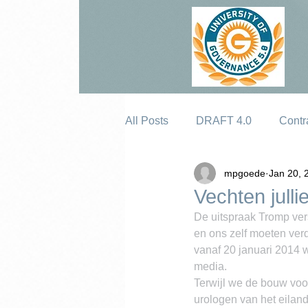
All Posts
DRAFT 4.0
Contr
mpgoede
Jan 20, 
Erosion
Vechten jull
De uitspraak Tromp vers
en ons zelf moeten ver
vanaf 20 januari 2014 we
media.
Terwijl we de bouw voo
urologen van het eilan