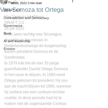
All Posts
Jul 26, 2022
3 min read
Van Somoza tot Ortega
DRAFT 4.0
Van Somoza tot Ortega
Contradiction and Democracy
DRAFT 2.0
Governance
26 juli 2022
Boek
In de jaren tachtig was Nicaragua 
dagelijks in het nieuws in 
AI and leadership
Nederlandvanwege de burgeroorlog 
Erosion
tussen president Somoza en de 
Sandinistas.
In 1979 lukt het de dan 33 jarige 
guerrillaleider Daniel Ortega Somoza 
in het nauw te drijven. In 1984 werd 
Ortega gekozen tot president. Hij zou 
aan de macht blijven tot 1990, wanneer 
hij verliest van een centrum-rechtse 
coalitie. In deze periode had hij te 
maken met de zogenaamde Contras 