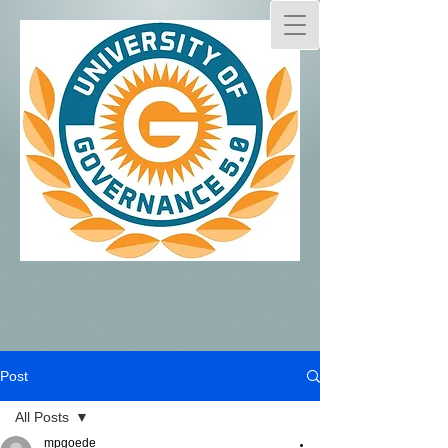
Post
All Posts
mpgoede