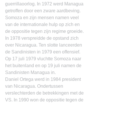
guerrillaoorlog. In 1972 werd Managua 
getroffen door een zware aardbeving. 
Somoza en zijn mensen namen veel 
van de internationale hulp op zich en 
de oppositie tegen zijn regime groeide. 
In 1978 verspreidde de opstand zich 
over Nicaragua. Ten slotte lanceerden 
de Sandinisten in 1979 een offensief. 
Op 17 juli 1979 vluchtte Somoza naar 
het buitenland en op 19 juli namen de 
Sandinisten Managua in.
Daniel Ortega werd in 1984 president 
van Nicaragua. Ondertussen 
verslechterden de betrekkingen met de 
VS. In 1990 won de oppositie tegen de 
Sandinisten de Union Nacional 
Opositora (UNO) de 
verkiezingen,Violeta Chamorro werd 
de eerste vrouwelijke president van 