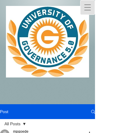
Post
All Posts
mpgoede