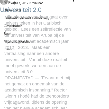
All Posts
Sep 17, 2012
3 min read
Universiteit 2.0
DRAFT 4.0
Mijn blog van vandaag gaat over 
Contradiction and Democracy
universiteiten in het Caribisch 
Governance
gebied.  Lees een zelfreflectie van 
Boek
de universiteit van Aruba bij de 
opening van het academisch jaar 
AI and leadership
2012 - 2013.  Maak een 
Erosion
vertaalslag naar een andere 
universiteit.  Vanuit deze realiteit 
moet gewerkt worden aan de 
universiteit 3.0.
ORANJESTAD — “Ervaar met mij 
het gemak en ongemak van de 
academisch inspanning.” Rector 
Glenn Thodé had de toehoorders 
vrijdagavond, tijdens de opening 
van het nieuwe academisch jaar 