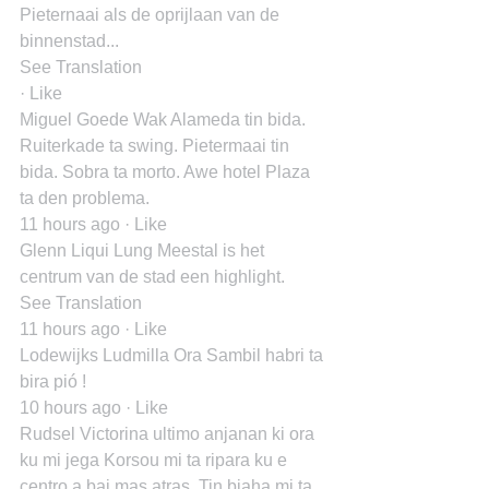
Pieternaai als de oprijlaan van de 
binnenstad...
See Translation
· Like
Miguel Goede Wak Alameda tin bida. 
Ruiterkade ta swing. Pietermaai tin 
bida. Sobra ta morto. Awe hotel Plaza 
ta den problema.
11 hours ago · Like
Glenn Liqui Lung Meestal is het 
centrum van de stad een highlight.
See Translation
11 hours ago · Like
Lodewijks Ludmilla Ora Sambil habri ta 
bira pió !
10 hours ago · Like
Rudsel Victorina ultimo anjanan ki ora 
ku mi jega Korsou mi ta ripara ku e 
centro a bai mas atras. Tin biaha mi ta 