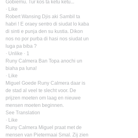
Gobiernu. Tur kos ta ketu ketu...
· Like
Robert Wansing Djis aki Sambil ta 
habri ! E oraey sentro di siudat lo kaba 
di sinti e punja den su kustia. Dikon 
nos no por purba di hasi nos siudat un 
luga pa biba ?
· Unlike · 1
Runy Calmera Ban Topa anochi un 
biaha pa luna!
· Like
Miguel Goede Runy Calmera daar is 
de stad al veel te slecht voor. De 
prijzen moeten om laag en nieuwe 
mensen moeten beginnen.
See Translation
· Like
Runy Calmera Miguel praat met de 
mensen van Pietermaai Smal. Zij zien 