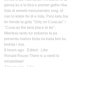
pensa ku e lo bira e promer getho riba 
lista di wereld monumenten zorg. of 
nan lo kitele for di e lista. Pero ketu bai 
tin hende ta grita "Only on Curacao" i 
"Curacao the best place to be". 
Mientras tantu tur esfuerso ta pa 
presenta mahos bista na kada ken ku 
bishita i isla.
6 hours ago · Edited · Like
Ronald Rouse There is a need to 
rehabilitate!
4 hours ago · Like
See All