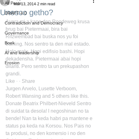
All Posts
Mar 13, 2014
2 min read
Unesco getho?
DRAFT 4.0
Ayera mi a kana den Roodeweg krusa 
Contradiction and Democracy
brug bai Pietermaai, bira bai 
Governance
Rifzwembad bai buska nos yu foi 
Boek
training. Nos sentro ta den mal estado. 
Holo malu. Hopi edifisio bashi. Hopi 
AI and leadership
dekadensha. Pietermaai abai hopi 
Erosion
dilanti. Pero sentro ta un prekupashon 
grandi.
Like · · Share
Jurgen Arvelo, Lusette Verboom, 
Robert Wansing and 5 others like this.
Donate Beatrix Philbert-Nieveld Sentro 
di suidat ta desola! I negoshinan no ta 
bende! Nan ta keda habri pa mantene e 
status pa keda na Korsou. Nos Pais no 
ta produsi, no den komersio i no den 