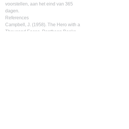
voorstellen, aan het eind van 365 
dagen.
References
Campbell, J. (1958). The Hero with a 
Thousand Faces. Pantheon Books.
La BBC reconoce a Simón Bolivar 
como el heroe mas importante del siglo 
19. (2011, Augosto 7). Retrieved from 
www.notiactual.com: 
https://www.notiactual.com/la-bbc-
reconoce-a-simon-bolivar-como-el-
heroe-mas-importante-del-siglo-19/
Uribe, J. (Director). (2019). Bolívar 
[Motion Picture]. Retrieved from 
https://www.netflix.com/cw/title/8022042
2
Dr. Miguel Goede