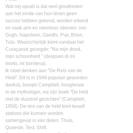
Wat mij opvalt is dat veel grootheden 
aan het einde van hun leven geen 
succes hebben gekend, werden erkend 
en vaak arm en roemloos stierven: van 
Gogh, Napoleon, Gandhi, Piar, Brion, 
Tula. Waarschijnlijk komt vandaar het 
Curaçaose gezegde: “Na mijn dood, 
mijn schoonheid ” (despues di mi 
morto, mi bonitesa).
Ik moet denken aan “De Reis van de 
Held”. Dit is in 1949 populair geworden 
dankzij Joseph Campbell, hoogleraar 
in de mythologie, via zijn boek “De held 
met de duizend gezichten” (Campbell, 
1958). De reis van de held kent twaalf 
stations die kunnen worden 
samengevat in vier delen: Thuis, 
Queeste, Test, Shift.