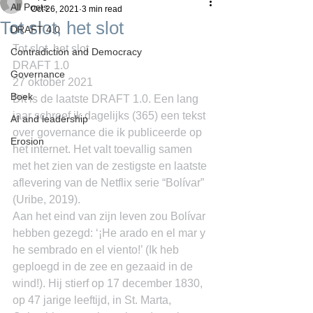
All Posts
Oct 26, 2021
3 min read
Tot slot, het slot
DRAFT 4.0
Tot slot, het slot
Contradiction and Democracy
DRAFT 1.0
Governance
27 oktober 2021
Boek
Dit is de laatste DRAFT 1.0. Een lang 
jaar schreef ik dagelijks (365) een tekst 
AI and leadership
over governance die ik publiceerde op 
Erosion
het internet. Het valt toevallig samen 
met het zien van de zestigste en laatste 
aflevering van de Netflix serie “Bolívar” 
(Uribe, 2019).
Aan het eind van zijn leven zou Bolívar 
hebben gezegd: ‘¡He arado en el mar y 
he sembrado en el viento!’ (Ik heb 
geploegd in de zee en gezaaid in de 
wind!). Hij stierf op 17 december 1830, 
op 47 jarige leeftijd, in St. Marta, 