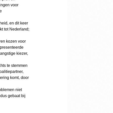
ingen voor 
e 
id, en dit keer 
kt tot Nederland; 
ren kozen voor 
presenteerde 
ngstige kiezer, 
hts te stemmen 
litiepartner, 
ering komt, door 
oblemen niet 
 dus gebaat bij 