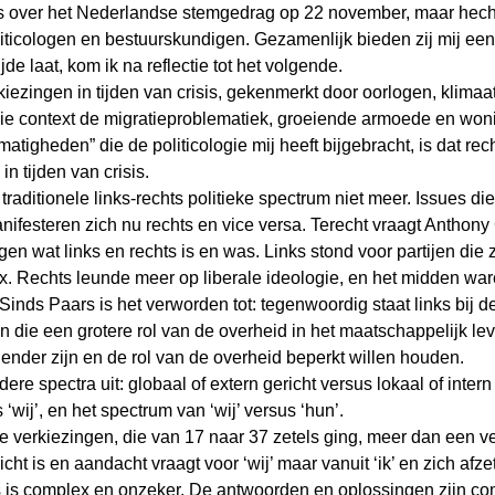
es over het Nederlandse stemgedrag op 22 november, maar hec
iticologen en bestuurskundigen. Gezamenlijk bieden zij mij een v
jde laat, kom ik na reflectie tot het volgende.
rkiezingen in tijden van crisis, gekenmerkt door oorlogen, klimaa
 die context de migratieproblematiek, groeiende armoede en won
tigheden” die de politicologie mij heeft bijgebracht, is dat rech
 tijden van crisis.
raditionele links-rechts politieke spectrum niet meer. Issues die
festeren zich nu rechts en vice versa. Terecht vraagt Anthony 
ggen wat links en rechts is en was. Links stond voor partijen die
rx. Rechts leunde meer op liberale ideologie, en het midden wa
 Sinds Paars is het verworden tot: tegenwoordig staat links bij d
n die een grotere rol van de overheid in het maatschappelijk leve
ender zijn en de rol van de overheid beperkt willen houden.
dere spectra uit: globaal of extern gericht versus lokaal of intern 
 ‘wij’, en het spectrum van ‘wij’ versus ‘hun’.
 verkiezingen, die van 17 naar 37 zetels ging, meer dan een ve
icht is en aandacht vraagt voor ‘wij’ maar vanuit ‘ik’ en zich afzet 
s is complex en onzeker. De antwoorden en oplossingen zijn co