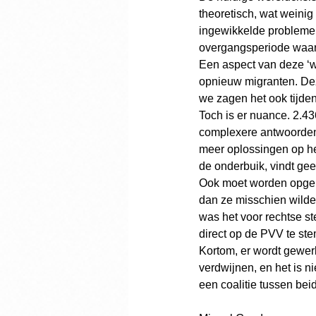
theoretisch, wat weinig
ingewikkelde problemen
overgangsperiode waar 
Een aspect van deze ‘w
opnieuw migranten. Deze
we zagen het ook tijden
Toch is er nuance. 2.4
complexere antwoorden
meer oplossingen op he
de onderbuik, vindt g
Ook moet worden opgem
dan ze misschien wilden
was het voor rechtse s
direct op de PVV te st
Kortom, er wordt gewerk
verdwijnen, en het is ni
een coalitie tussen bei