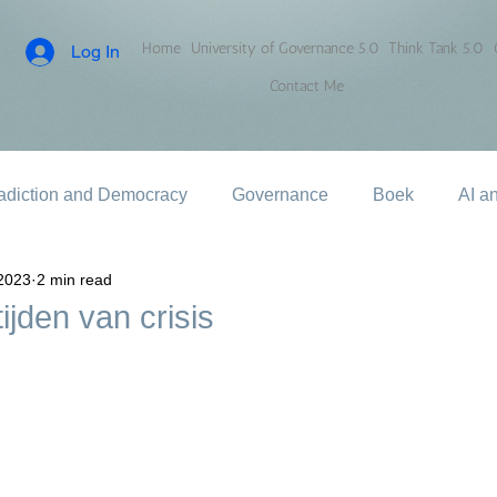
Home
University of Governance 5.0
Think Tank 5.0
Log In
Contact Me
adiction and Democracy
Governance
Boek
AI a
2023
2 min read
ijden van crisis