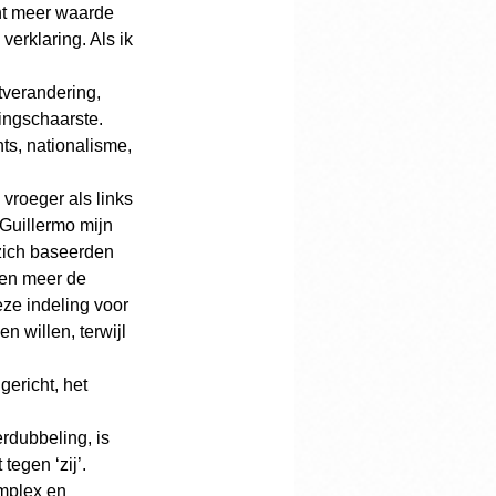
ht meer waarde 
erklaring. Als ik 
tverandering, 
ingschaarste. 
ts, nationalisme, 
 vroeger als links 
Guillermo mijn 
 zich baseerden 
ren meer de 
eze indeling voor 
n willen, terwijl 
gericht, het 
rdubbeling, is 
tegen ‘zij’.
mplex en 