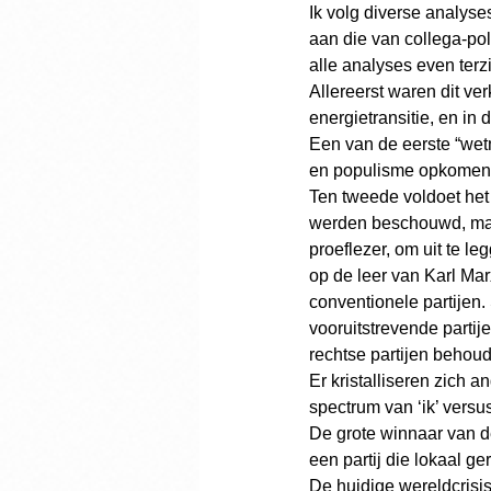
Ik volg diverse analys
aan die van collega-pol
alle analyses even terzi
Allereerst waren dit ve
energietransitie, en in
Een van de eerste “wetma
en populisme opkomen in
Ten tweede voldoet het t
werden beschouwd, mani
proeflezer, om uit te le
op de leer van Karl Ma
conventionele partijen.
vooruitstrevende partije
rechtse partijen behoud
Er kristalliseren zich an
spectrum van ‘ik’ versus
De grote winnaar van de
een partij die lokaal ger
De huidige wereldcrisi