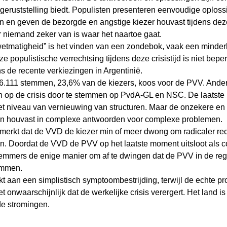
 geruststelling biedt. Populisten presenteren eenvoudige oploss
 en geven de bezorgde en angstige kiezer houvast tijdens dez
niemand zeker van is waar het naartoe gaat.
etmatigheid” is het vinden van een zondebok, vaak een minderhe
 populistische verrechtsing tijdens deze crisistijd is niet beper
s de recente verkiezingen in Argentinië.
36.111 stemmen, 23,6% van de kiezers, koos voor de PVV. Ande
 op de crisis door te stemmen op PvdA-GL en NSC. De laatste 
t niveau van vernieuwing van structuren. Maar de onzekere en a
een houvast in complexe antwoorden voor complexe problemen.
erkt dat de VVD de kiezer min of meer dwong om radicaler rec
. Doordat de VVD de PVV op het laatste moment uitsloot als coa
temmers de enige manier om af te dwingen dat de PVV in de reg
emmen.
t aan een simplistisch symptoombestrijding, terwijl de echte pr
et onwaarschijnlijk dat de werkelijke crisis verergert. Het land is
de stromingen.