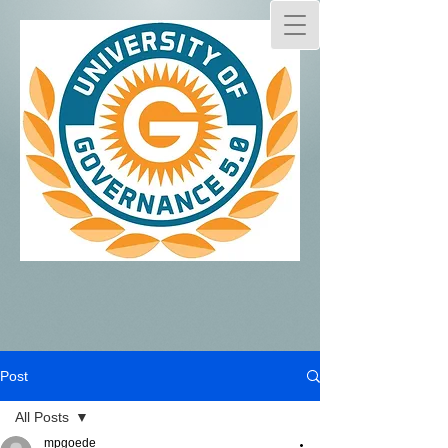
Post
All Posts
mpgoede