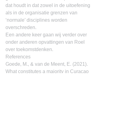
dat houdt in dat zowel in de uitoefening 
als in de organisatie grenzen van 
‘normale’ disciplines worden 
overschreden.
Een andere keer gaan wij verder over 
onder anderen opvattingen van Roel 
over toekomstdenken.
References
Goede, M., & van de Meent, E. (2021). 
What constitutes a majority in Curacao 
Government? An analusis of the results 
of Curacao's March 2021 elections. 
Archievesof Business Research, 38-44.
in 't Veld, R. (2010). Kennisdemocratie; 
Opkomend stormtij. Den Haag: Sdu 
Uitgevers bv.
Dr. Miguel Goede