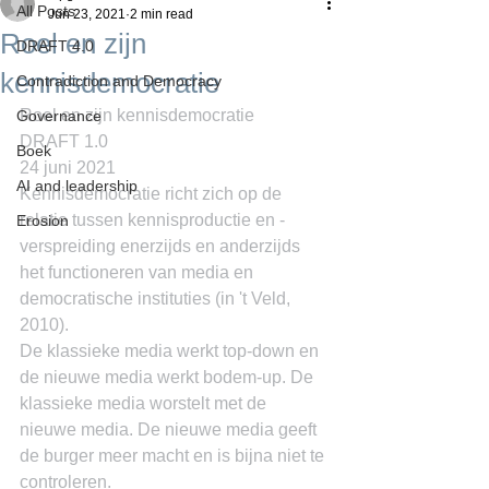
All Posts
Jun 23, 2021
2 min read
Roel en zijn
DRAFT 4.0
kennisdemocratie
Contradiction and Democracy
Roel en zijn kennisdemocratie
Governance
DRAFT 1.0
Boek
24 juni 2021
AI and leadership
Kennisdemocratie richt zich op de 
relatie tussen kennisproductie en -
Erosion
verspreiding enerzijds en anderzijds 
het functioneren van media en 
democratische instituties (in 't Veld, 
2010).
De klassieke media werkt top-down en 
de nieuwe media werkt bodem-up. De 
klassieke media worstelt met de 
nieuwe media. De nieuwe media geeft 
de burger meer macht en is bijna niet te 
controleren.