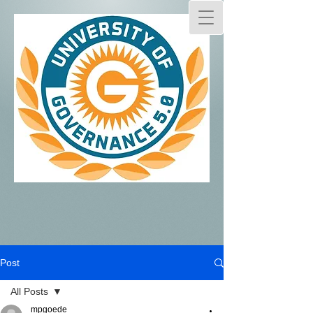
Post
All Posts
mpgoede