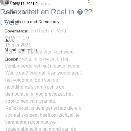
All Posts
May 17, 2021
2 min read
Reflexiviteit en Roel in �??
DRAFT 4.0
t Veld
Contradiction and Democracy
Reflexiviteit en Roel in ’t Veld
Governance
DRAFT 1.0
Boek
18 mei 2021
AI and leadership
Een ander mantra van Roel werd 
gaande weg, reflexiviteit en hij 
Erosion
combineerde het met nieuwe media. 
Wat is dat? Voordat ik antwoord geef, 
het volgende. Een van de 
hoofdthema’s van Roel is de 
democratie, of nog preciezer, het 
voorkomen van tyrannie.
Reflexiviteit is de eigenschap die elk 
sociaal systeem heeft om zichzelf te 
veranderen door nieuwe 
strategiebepaling op grond van de 