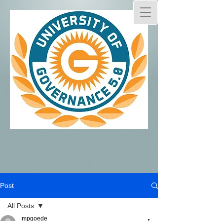
Post
All Posts
mpgoede