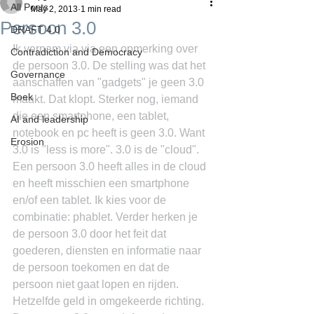
All Posts
May 2, 2013
1 min read
Persoon 3.0
DRAFT 4.0
Ik vernam via via een opmerking over 
Contradiction and Democracy
de persoon 3.0. De stelling was dat het 
Governance
aanschaffen van "gadgets" je geen 3.0 
Boek
maakt. Dat klopt. Sterker nog, iemand 
die een smartphone, een tablet, 
AI and leadership
notebook en pc heeft is geen 3.0. Want 
Erosion
3.0 is "less is more". 3.0 is de "cloud". 
Een persoon 3.0 heeft alles in de cloud 
en heeft misschien een smartphone 
en/of een tablet. Ik kies voor de 
combinatie: phablet. Verder herken je 
de persoon 3.0 door het feit dat 
goederen, diensten en informatie naar 
de persoon toekomen en dat de 
persoon niet gaat lopen en rijden. 
Hetzelfde geld in omgekeerde richting. 