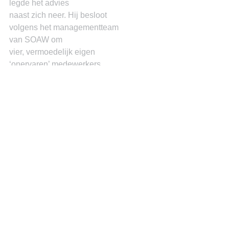
legde het advies
naast zich neer. Hij besloot
volgens het managementteam
van SOAW om
vier, vermoedelijk eigen
‘onervaren’ medewerkers,
in de apostilles op te nemen.
Ik leg it voor aan de mensen die de 
vorige dag niet eens waren met mijn 
stelling, maar nu zwijgen ze in alle 
talen.
See All
Recent Posts