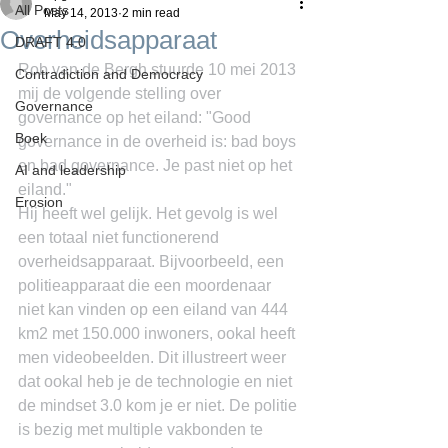
All Posts
May 14, 2013
2 min read
Overheidsapparaat
DRAFT 4.0
Rob van de Bergh stuurde 10 mei 2013 
Contradiction and Democracy
mij de volgende stelling over 
Governance
governance op het eiland: "Good 
Boek
governance in de overheid is: bad boys 
en bad governance. Je past niet op het 
AI and leadership
eiland."
Erosion
Hij heeft wel gelijk. Het gevolg is wel 
een totaal niet functionerend 
overheidsapparaat. Bijvoorbeeld, een 
politieapparaat die een moordenaar 
niet kan vinden op een eiland van 444 
km2 met 150.000 inwoners, ookal heeft 
men videobeelden. Dit illustreert weer 
dat ookal heb je de technologie en niet 
de mindset 3.0 kom je er niet. De politie 
is bezig met multiple vakbonden te 