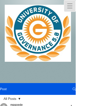
Post
All Posts
mpgoede