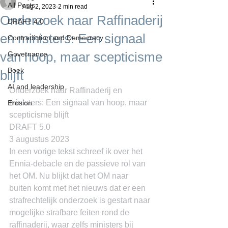
All Posts
Aug 2, 2023
2 min read
Onderzoek naar Raffinaderij
DRAFT 4.0
en ministers: Een signaal
Contradiction and Democracy
van hoop, maar scepticisme
Governance
Boek
blijft
AI and leadership
Onderzoek naar Raffinaderij en 
ministers: Een signaal van hoop, maar 
Erosion
scepticisme blijft
DRAFT 5.0
3 augustus 2023
In een vorige tekst schreef ik over het 
Ennia-debacle en de passieve rol van 
het OM. Nu blijkt dat het OM naar 
buiten komt met het nieuws dat er een 
strafrechtelijk onderzoek is gestart naar 
mogelijke strafbare feiten rond de 
raffinaderij, waar zelfs ministers bij 