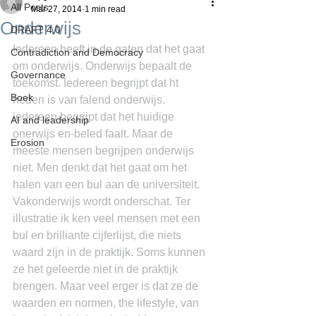
All Posts
Mar 27, 2014
1 min read
Onderwijs
DRAFT 4.0
Iedereen heeft in de gaten dat het gaat 
Contradiction and Democracy
om onderwijs. Onderwijs bepaalt de 
Governance
toekomst. Iedereen begrijpt dat ht 
Boek
heden is van falend onderwijs. 
iedereen begrijpt dat het huidige 
AI and leadership
onerwijs en-beled faalt. Maar de 
Erosion
meeste mensen begrijpen onderwijs 
niet. Men denkt dat het gaat om het 
halen van een bul aan de universiteit. 
Vakonderwijs wordt onderschat. Ter 
illustratie ik ken veel mensen met een 
bul en brilliante cijferlijst, die niets 
waard zijn in de praktijk. Soms kunnen 
ze het geleerde niet in de praktijk 
brengen. Maar veel erger is dat ze de 
waarden en normen, the lifestyle, van 