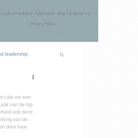
Goede Consultants
Publications
Blog Caribbean 5.0
Privacy Policy
nd leadership
et cafe om een 
zaak van de top 
erheid ook deze 
enking van de 
am door haar 