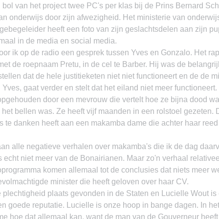
bol van het project twee PC's per klas bij de Prins Bernard Sch
van onderwijs door zijn afwezigheid. Het ministerie van onderwi
ebegeleider heeft een foto van zijn geslachtsdelen aan zijn pup
emaal in de media en social media.
oor ik op de radio een gesprek tussen Yves en Gonzalo. Het rap
t de roepnaam Pretu, in de cel te Barber. Hij was de belangrijk
tellen dat de hele justitieketen niet niet functioneert en de de min
Yves, gaat verder en stelt dat het eiland niet meer functioneert.
k opgehouden door een mevrouw die vertelt hoe ze bijna dood w
 het bellen was. Ze heeft vijf maanden in een rolstoel gezeten. Da
es te danken heeft aan een makamba dame die achter haar reed 
an alle negatieve verhalen over makamba's die ik de dag daar
 echt niet meer van de Bonairianen. Maar zo'n verhaal relativee
ioprogramma komen allemaal tot de conclusies dat niets meer wer
evolmachtigde minister die heeft geloven over haar CV.
de plechtigheid plaats gevonden in de Staten en Lucielle Wout is
en goede reputatie. Lucielle is onze hoop in bange dagen. In he
 me hoe dat allemaal kan, want de man van de Gouverneur heeft