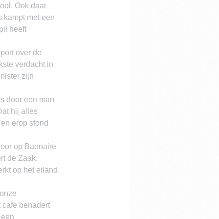
ool. Ook daar 
js kampt met een 
il heeft 
port over de 
ste verdacht in 
ister zijn 
as door een man 
t hij alles 
en erop stond 
voor op Baonaire 
rt de Zaak.
kt op het eiland. 
 onze 
t cafe benadert 
 een 