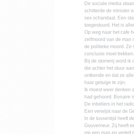
De sociale media staan 
schitterde de minister 
sex schandaal. Een stag
toegestuurd. Het is all
Op weg naar het cafe h
zelfmoord van de man me
de politieke moord. Ze s
conclusie moet trekken. 
Bij de stomerij word i
die achter het stuur aan
ontkende en dat ze all
haar getuige te zijn.
Ik moest weer denken a
had gehoord. Bonaire is
De inbellers in het rad
Een verwijst naar de G
In de tussentijd heeft 
Gouverneur. Zij heeft e
mij een man en vertelt