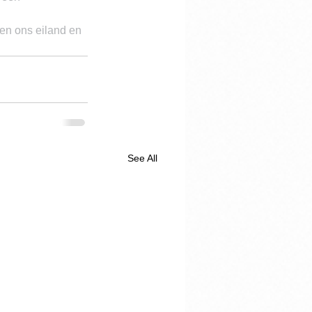
en ons eiland en 
See All