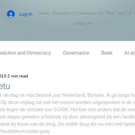
Home
University of Governance 5.0
Think Tank 5.0
Log In
Contact Me
adiction and Democracy
Governance
Boek
AI a
013
2 min read
etu
, de dag na mijn bezoek aan Nederland, Bonaire. Ik ga langs h
. Op deze vrijdag zal ook het vonnis worden uitgesproken in de 
ats tegen de minister van SOAW. Het kan niet anders dat de ov
ele dagen geleden schitterde zij door afwezigheid bij een herd
geluk bij bouw van de brug. De zelfde brug die nu met veel tamt
rhoudsbeurt onder gaat.