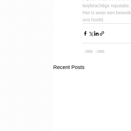
twijfelachtige reputatie.
Het is weer een bewolk
ons hoofd.
Recent Posts