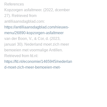
References
Kopzorgen asfaltmeer. (2022, dcember 
27). Retrieved from 
antilliaansdagblad.com: 
https://antilliaansdagblad.com/nieuws-
menu/26890-kopzorgen-asfaltmeer
van der Boon, V., & Cor, d. (2023, 
januari 30). Nederland moet zich meer 
bemoeien met voormalige Antillen. 
Retrieved from fd.nl: 
https://fd.nl/economie/1465945/nederlan
d-moet-zich-meer-bemoeien-met-
voormalige-antillen
Vrij Nederland. (2022). (09, Ed.) Vrij 
Nederland, 83.
Miguel Goede
https://universityofgovernance.com/apps
/blog/show/50385701-nederland-moet-