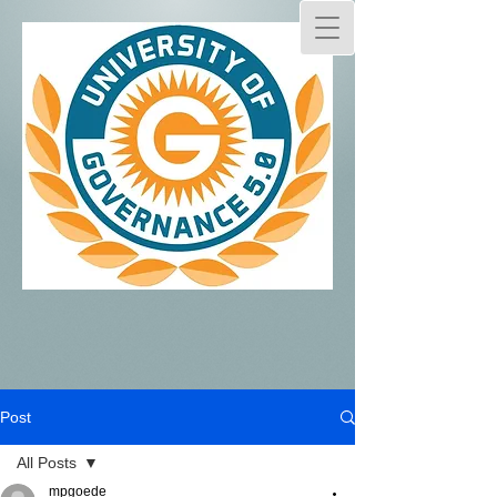
Post
All Posts
mpgoede