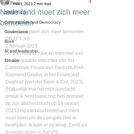
All Posts
Feb 1, 2023
2 min read
Nederland moet zich meer
DRAFT 4.0
bemoeien
Contradiction and Democracy
Nederland moet zich meer bemoeien
Governance
DRAFT 3.0
Boek
2 februari 2023
AI and leadership
De titel verwijs naar en interview van 
de afgewaaide voorzitter van het 
Erosion
Commissie Financieel Toezicht, Prof. 
Raymond Gradus in het Financieel 
Dagblad (van der Boon & Cor, 2023). 
(Natuurlijk trok het mijn aandacht 
omdat ik hem laatst nog heb ontmoet 
op zijn afscheidsluch op 19 januari 
2023.) Hij stelt dat Nederland meer 
moet doen om de corruptie hier te 
bestrijden. Ik kom er op terug. Eerst wil 
ik verder lezen in het VN.