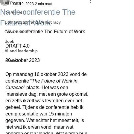
All Posts
Oct 19, 2023
2 min read
Na de conferentie The
DRAFT 4.0
Future of Work
Contradiction and Democracy
Na de conferentie The Future of Work
Governance
Boek
DRAFT 4.0
AI and leadership
20 oktober 2023
Erosion
Op maandag 16 oktober 2023 vond de 
conferentie “
The Future of Work in 
Curaçao
” plaats. Het was een 
intensieve dag, met een grote opkomst, 
en zelfs ikzelf was tevreden over het 
geheel. Tijdens de conferentie heb ik 
een presentatie van 15 minuten 
gegeven. Wat echter het meest telt, is 
niet wat ik ervan vond, maar wat 
anderen ervan vonden. Wat waren hun 