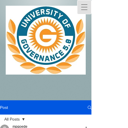
Post
All Posts
mpgoede