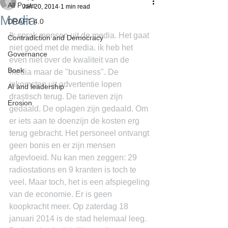
All Posts
Jan 20, 2014
1 min read
Media
DRAFT 4.0
Ik sprak mensen uit de media. Het gaat 
Contradiction and Democracy
niet goed met de media. ik heb het 
Governance
even niet over de kwaliteit van de 
Boek
media maar de "business". De 
inkomsten uit advertentie lopen 
AI and leadership
drastisch terug. De tarieven zijn 
Erosion
gedaald. De oplagen zijn gedaald. Om 
er iets aan te doenzijn de kosten erg 
terug gebracht. Het personeel ontvangt 
geen bonis en er zijn mensen 
afgevloeid. Nu kan men zeggen: 29 
radiostations en 9 kranten is toch te 
veel. Maar toch, het is een afspiegeling 
van de economie. Er is geen 
koopkracht meer. Op zaterdag 18 
januari 2014 is de stad helemaal leeg. 