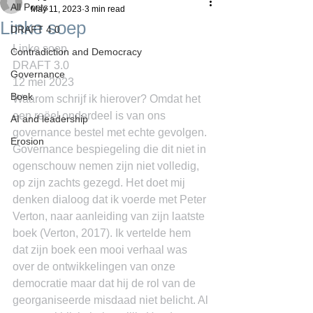
All Posts
May 11, 2023
3 min read
Linke soep
DRAFT 4.0
Linke soep
Contradiction and Democracy
DRAFT 3.0
Governance
12 mei 2023
Boek
Waarom schrijf ik hierover? Omdat het 
een reëel onderdeel is van ons 
AI and leadership
governance bestel met echte gevolgen. 
Erosion
Governance bespiegeling die dit niet in 
ogenschouw nemen zijn niet volledig, 
op zijn zachts gezegd. Het doet mij 
denken dialoog dat ik voerde met Peter 
Verton, naar aanleiding van zijn laatste 
boek (Verton, 2017). Ik vertelde hem 
dat zijn boek een mooi verhaal was 
over de ontwikkelingen van onze 
democratie maar dat hij de rol van de 
georganiseerde misdaad niet belicht. Al 