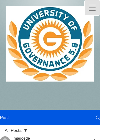
Post
All Posts
mpgoede