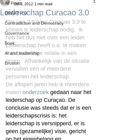
All Posts
Oct 3, 2012
1 min read
Leiderschap Curacao 3.0
DRAFT 4.0
Om van 2.0 naar Curaçao 3.0 te 
Contradiction and Democracy
komen is leiderschap nodig.  Ik 
Governance
heb het dus niet over een leider. 
Boek
Leiderschap heeft o.a. te maken 
met onderlinge relatie in een 
AI and leadership
groep.  Afhankelijk van de situatie 
Erosion
vervullen een of meerdere 
personen het leiderschap.
De aflopen jaren heb ik meerdere 
malen 
onderzoek 
gedaan naar het 
leiderschap op Curaçao. De 
conclusie was steeds dat er is een 
leiderschapscrisis is: het 
leiderschap is versnipperd, er is 
geen (gezamelijke) visie, gericht 
op het eigenbelang en 