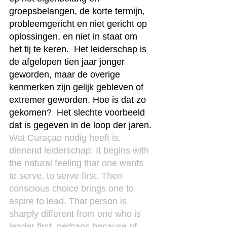
groepsbelangen, de korte termijn, 
probleemgericht en niet gericht op 
oplossingen, en niet in staat om 
het tij te keren.  Het leiderschap is 
de afgelopen tien jaar jonger 
geworden, maar de overige 
kenmerken zijn gelijk gebleven of 
extremer geworden. Hoe is dat zo 
gekomen?  Het slechte voorbeeld 
dat is gegeven in de loop der jaren.
Wat Curaçao nodig heeft is, 
dienend leiderschap: It begins with 
the natural feeling that one wants 
to serve, to serve first. Then 
conscious choice brings one to 
aspire to lead. That person is 
sharply different from one who is 
leader first, perhaps because of 