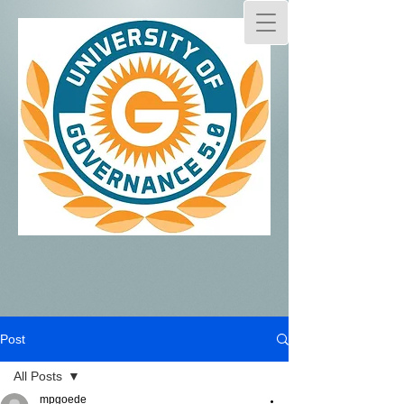
Post
All Posts
mpgoede