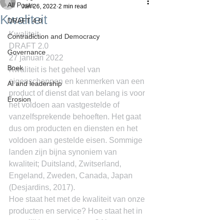
All Posts
Jan 26, 2022
2 min read
Kwaliteit
DRAFT 4.0
Kwaliteit
Contradiction and Democracy
DRAFT 2.0
Governance
27 januari 2022
Boek
Kwaliteit is het geheel van 
eigenschappen en kenmerken van een 
AI and leadership
product of dienst dat van belang is voor 
Erosion
het voldoen aan vastgestelde of 
vanzelfsprekende behoeften. Het gaat 
dus om producten en diensten en het 
voldoen aan gestelde eisen. Sommige 
landen zijn bijna synoniem van 
kwaliteit; Duitsland, Zwitserland, 
Engeland, Zweden, Canada, Japan 
(Desjardins, 2017).
Hoe staat het met de kwaliteit van onze 
producten en service? Hoe staat het in 