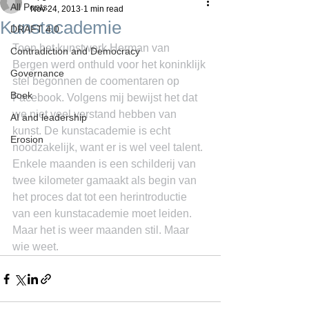
All Posts
Nov 24, 2013
1 min read
Kunstacademie
DRAFT 4.0
Toen het kunstwerk Herman van 
Contradiction and Democracy
Bergen werd onthuld voor het koninklijk 
Governance
stel begonnen de coomentaren op 
Boek
Facebook. Volgens mij bewijst het dat 
we niet veel verstand hebben van 
AI and leadership
kunst. De kunstacademie is echt 
Erosion
noodzakelijk, want er is wel veel talent. 
Enkele maanden is een schilderij van 
twee kilometer gamaakt als begin van 
het proces dat tot een herintroductie 
van een kunstacademie moet leiden. 
Maar het is weer maanden stil. Maar 
wie weet.