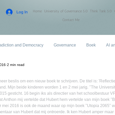
Home
University of Governance 5.0
Think Tank 5.0
Log In
Contact Me
adiction and Democracy
Governance
Boek
AI a
2016
2 min read
er beslis om een nieuw boek te schrijven. De titel is: 'Reflectie
nd. Mijn beide kinderen worden 1 en 2 mei jarig. "The Universit
15 gesticht. 16 begin iks als directier van het schoolbestuur 
 Anthon mij vertelde dat Hubert hem vertelde van mijn boek "Bi
ar mei 2016 is ook de maand waar op mijn boek "Utopia 2065" w
taar van Hubert dat mij ontroerde. Ik ken Hubert amper maar hi