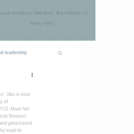
Goede Consultants
Publications
Blog Caribbean 5.0
Privacy Policy
nd leadership
s". Mei is voor 
y of 
VPCO. Maar het 
zar Bestuur; 
erd gelanceerd. 
j loopt te 