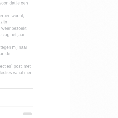
woon dat je een 
werpen woont, 
zijn 
r) weer bezoekt.
 zag het jaar 
tegen mij naar 
van de 
ecties" post, met 
lecties vanaf mei 