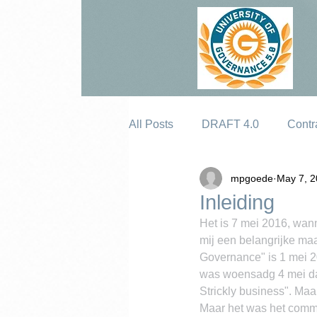
All Posts
DRAFT 4.0
Contr
mpgoede
May 7, 
Erosion
Inleiding
Het is 7 mei 2016, wanne
mij een belangrijke maa
Governance" is 1 mei 20
was woensadg 4 mei dat
Strickly business". Ma
Maar het was het commen