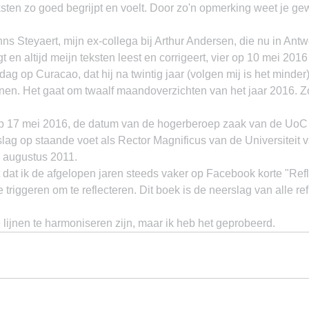
teksten zo goed begrijpt en voelt. Door zo'n opmerking weet je ge
hns Steyaert, mijn ex-collega bij Arthur Andersen, die nu in Ant
 en altijd meijn teksten leest en corrigeert, vier op 10 mei 2016 
dag op Curacao, dat hij na twintig jaar (volgen mij is het minde
ijnen. Het gaat om twaalf maandoverzichten van het jaar 2016. Zo
op 17 mei 2016, de datum van de hogerberoep zaak van de UoC 
lag op staande voet als Rector Magnificus van de Universiteit 
n augustus 2011.
it dat ik de afgelopen jaren steeds vaker op Facebook korte "Refl
triggeren om te reflecteren. Dit boek is de neerslag van alle ref
e lijnen te harmoniseren zijn, maar ik heb het geprobeerd.