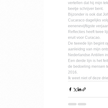
vertellen dat hij mijn 
beetje schrijver bent.
Bijzonder is ook dat Jo
Cucaraco dagelijks volgt
eenenevijftigste verjaar
Reflecties heeft twee l
eruit voor Curacao.
De tweede lijn begint 
aanleidng van mijn onts
Nederlandse Antiilen i
Een derde lijn is het fe
de bedoeling mensen te 
2016.
Ik weet niet of deze dri